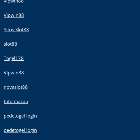
vipwin88
Vipwin88
Situs Slot88
slot88
Togel178
Vipwin88
novaslot88
toto macau
pedetogel login
pedetogel login