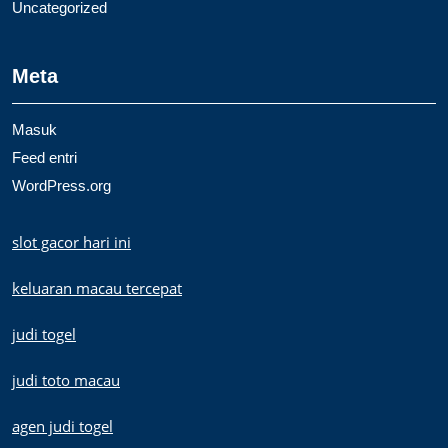
Uncategorized
Meta
Masuk
Feed entri
WordPress.org
slot gacor hari ini
keluaran macau tercepat
judi togel
judi toto macau
agen judi togel