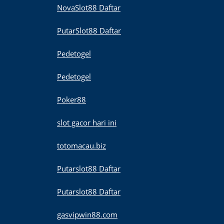
NovaSlot88 Daftar
PutarSlot88 Daftar
Pedetogel
Pedetogel
Poker88
slot gacor hari ini
totomacau.biz
Putarslot88 Daftar
Putarslot88 Daftar
gasvipwin88.com