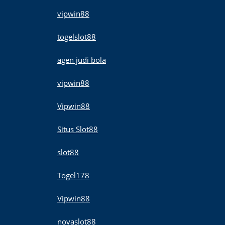
vipwin88
togelslot88
agen judi bola
vipwin88
Vipwin88
Situs Slot88
slot88
Togel178
Vipwin88
novaslot88