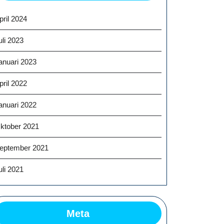
pril 2024
uli 2023
anuari 2023
pril 2022
n
anuari 2022
ktober 2021
ih
eptember 2021
uli 2021
e
rcaya
Meta