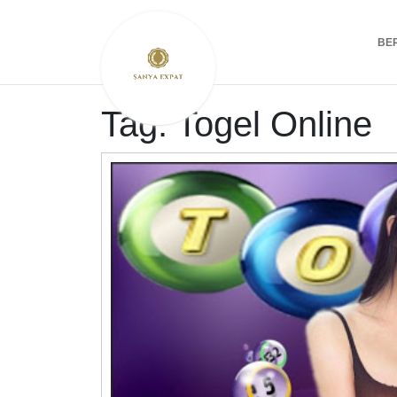
Skip
to
BE
content
Tag:
Togel Online